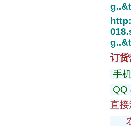
g..&
http
018
g..&
订货
手机1
QQ 
直接
农行6