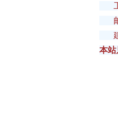
工商6
邮政6
建行0
本站