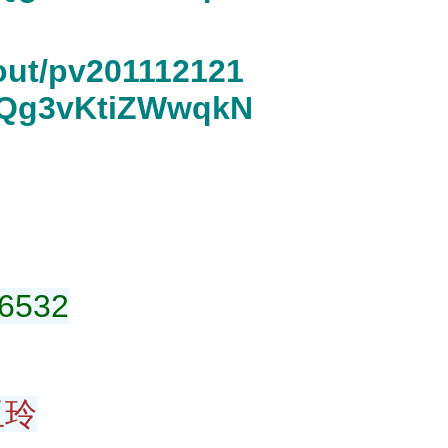
/out/pv201112121
bQg3vKtiZWwqkN
6532
玉玲