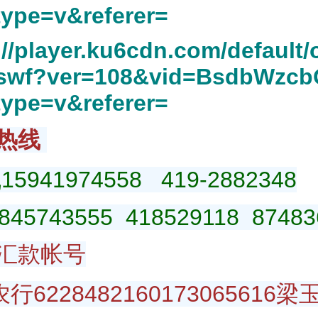
type=v&referer
=
://player.ku6cdn.com/default
.swf?ver=108&vid=BsdbWzc
type=v&referer
=
热线
5941974558 419-2882348
845743555 418529118 87483
汇款帐号
228482160173065616梁