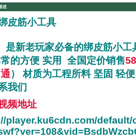
描述
绑皮筋小工具
老玩家必备的绑皮筋小工具
非常的方便 实用 全国定价销售
5
申通
） 材质为工程所料 坚固 轻
系我们
视频地址
://player.ku6cdn.com/default
.swf?ver=108&vid=BsdbWzc