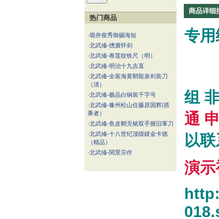
商品详细
热门商品
专用
·
堀井俊秀御赐海短
·
北武偹-熜廣怀剑
·
北武偹-卷莲纹铁尺（明）
·
北武偹-明治十九吉直
是新
·
北武偹-全装海黄鞘龍泉剑装刀
（清）
组 
·
北武偹-极品白铜装千字号
·
北武偹-豫州松山住藤原国辉(搭
乘者）
通 
·
北武偹-鱼皮鞘无铭双手握旧軍刀
·
北武偹-十八世纪顶级錽金卡德
以联
（精品）
·
北武偹-関景宗作
演示
http
018