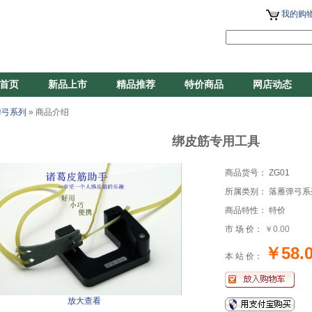
我的购物
首页
新品上市
精品推荐
特价商品
网店动态
弹弓系列
» 商品介绍
绑皮筋专用工具
商品货号： ZG01
所属类别： 落雁弹弓系
商品特性： 特价
市 场 价：
￥0.00
￥58.
本 站 价：
放大查看