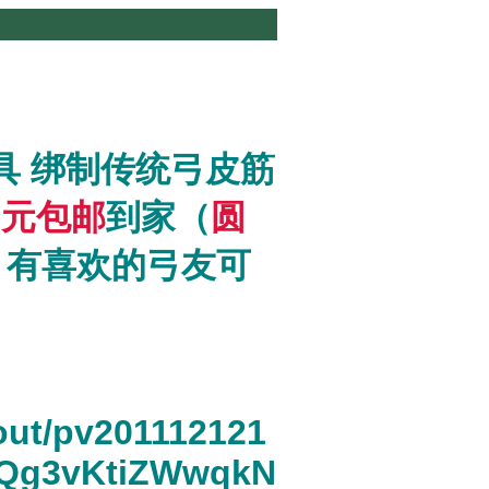
 绑制传统弓皮筋
8元包邮
到家（
圆
便 有喜欢的弓友可
/out/pv201112121
bQg3vKtiZWwqkN