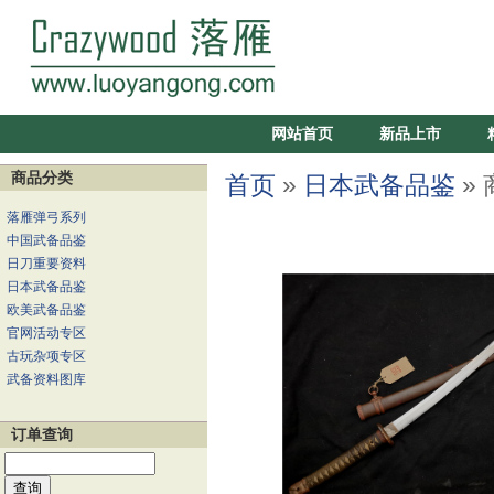
网站首页
新品上市
商品分类
首页
»
日本武备品鉴
»
落雁弹弓系列
中国武备品鉴
日刀重要资料
日本武备品鉴
欧美武备品鉴
官网活动专区
古玩杂项专区
武备资料图库
订单查询