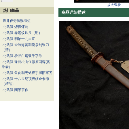
放大查看
热门商品
商品详细描述
·
堀井俊秀御赐海短
·
北武偹-熜廣怀剑
·
北武偹-卷莲纹铁尺（明）
·
北武偹-明治十九吉直
·
北武偹-全装海黄鞘龍泉剑装刀
（清）
·
北武偹-极品白铜装千字号
·
北武偹-豫州松山住藤原国辉(搭
乘者）
·
北武偹-鱼皮鞘无铭双手握旧軍刀
·
北武偹-十八世纪顶级錽金卡德
（精品）
·
北武偹-関景宗作