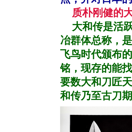
质朴刚健的
大和传是活
冶群体总称，
飞鸟时代颁布
铭，现存的能
要数大和刀匠
和传乃至古刀