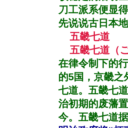
刀工派系便显
先说说古日本地
五畿七道
五畿七道（ご
在律令制下的行
的5国，京畿之
七道。五畿七
治初期的废藩
今。五畿七道