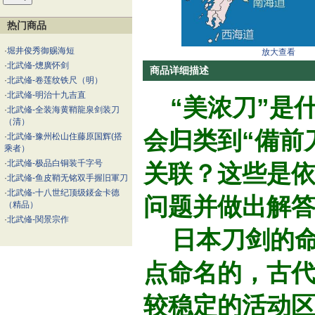
热门商品
·
堀井俊秀御赐海短
放大查看
·
北武偹-熜廣怀剑
商品详细描述
·
北武偹-卷莲纹铁尺（明）
·
北武偹-明治十九吉直
“美浓刀”是
·
北武偹-全装海黄鞘龍泉剑装刀
（清）
会归类到“備前
·
北武偹-豫州松山住藤原国辉(搭
乘者）
·
北武偹-极品白铜装千字号
关联？这些是
·
北武偹-鱼皮鞘无铭双手握旧軍刀
·
北武偹-十八世纪顶级錽金卡德
问题并做出解
（精品）
·
北武偹-関景宗作
日本刀剑的命
点命名的，古
较稳定的活动