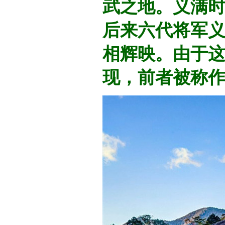
武之地。义满
后来六代将军
相辉映。由于
现，前者被称