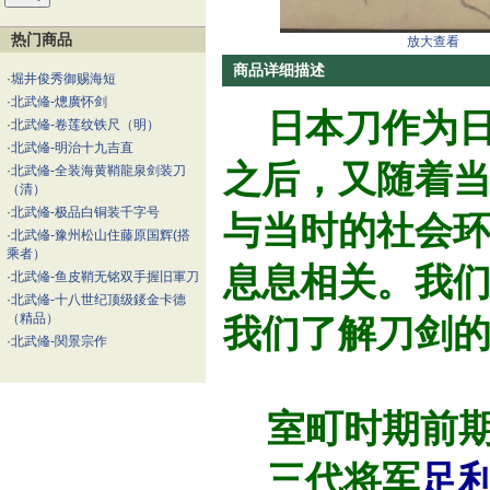
热门商品
放大查看
商品详细描述
·
堀井俊秀御赐海短
·
北武偹-熜廣怀剑
日本刀作为日
·
北武偹-卷莲纹铁尺（明）
·
北武偹-明治十九吉直
之后，又随着
·
北武偹-全装海黄鞘龍泉剑装刀
（清）
·
北武偹-极品白铜装千字号
与当时的社会
·
北武偹-豫州松山住藤原国辉(搭
乘者）
息息相关。我们
·
北武偹-鱼皮鞘无铭双手握旧軍刀
·
北武偹-十八世纪顶级錽金卡德
（精品）
我们了解刀剑
·
北武偹-関景宗作
室町时期前
三代将军
足