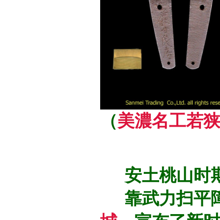
（
美濃名工若
安土桃山时
靠武力扫平