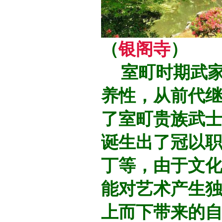
（
银阁寺
）
室町时期武家
养性，从前代
了室町贵族武
诞生出了冠以职
丁等，由于文
能对艺术产生
上而下带来的