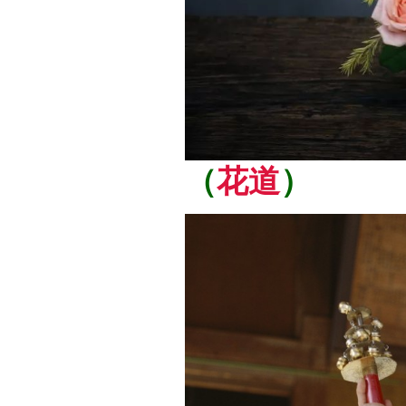
（
花道
）