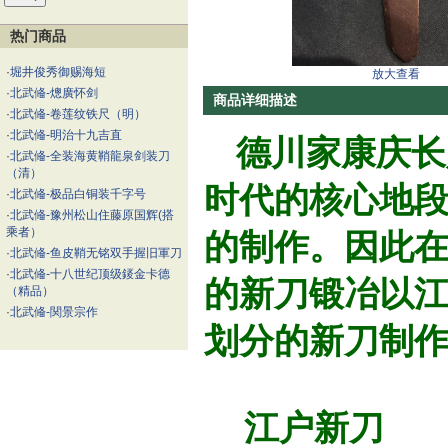
热门商品
·
堀井俊秀御赐海短
放大查看
·
北武偹-熜廣怀剑
商品详细描述
·
北武偹-卷莲纹铁尺（明）
·
北武偹-明治十九吉直
德川家康庆长
·
北武偹-全装海黄鞘龍泉剑装刀
（清）
时代的核心地
·
北武偹-极品白铜装千字号
·
北武偹-豫州松山住藤原国辉(搭
乘者）
的制作。因此
·
北武偹-鱼皮鞘无铭双手握旧軍刀
·
北武偹-十八世纪顶级錽金卡德
的新刀锻冶以
（精品）
·
北武偹-関景宗作
划分的新刀制
江户新刀