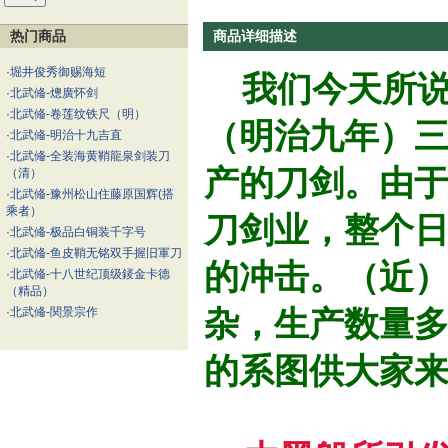
热门商品
商品详细描述
·
堀井俊秀御赐海短
我们今天所说的
·
北武偹-熜廣怀剑
·
北武偹-卷莲纹铁尺（明）
（明治九年）三
·
北武偹-明治十九吉直
·
北武偹-全装海黄鞘龍泉剑装刀
产的刀剑。由
（清）
·
北武偹-豫州松山住藤原国辉(搭
乘者）
刀剑业，整个
·
北武偹-极品白铜装千字号
·
北武偹-鱼皮鞘无铭双手握旧軍刀
的冲击。（近
·
北武偹-十八世纪顶级錽金卡德
（精品）
杂，生产数量
·
北武偹-関景宗作
的系图供大家