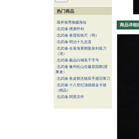
热门商品
·
堀井俊秀御赐海短
商品详细
·
北武偹-熜廣怀剑
·
北武偹-卷莲纹铁尺（明）
·
北武偹-明治十九吉直
·
北武偹-全装海黄鞘龍泉剑装刀
（清）
·
北武偹-极品白铜装千字号
·
北武偹-豫州松山住藤原国辉(搭
乘者）
·
北武偹-鱼皮鞘无铭双手握旧軍刀
·
北武偹-十八世纪顶级錽金卡德
（精品）
·
北武偹-関景宗作