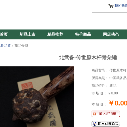
我的购物
首页
新品上市
精品推荐
特价商品
网店动态
武备品鉴
» 商品介绍
北武备-传世原木杆骨朵锤
商品货号： 传世原木杆
所属类别： 中国武备品
商品特性： 新品、
市 场 价：
￥0.00
￥0.0
本 站 价：