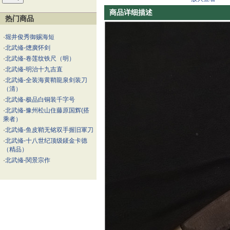
商品详细描述
热门商品
·
堀井俊秀御赐海短
·
北武偹-熜廣怀剑
·
北武偹-卷莲纹铁尺（明）
·
北武偹-明治十九吉直
·
北武偹-全装海黄鞘龍泉剑装刀
（清）
·
北武偹-极品白铜装千字号
·
北武偹-豫州松山住藤原国辉(搭
乘者）
·
北武偹-鱼皮鞘无铭双手握旧軍刀
·
北武偹-十八世纪顶级錽金卡德
（精品）
·
北武偹-関景宗作