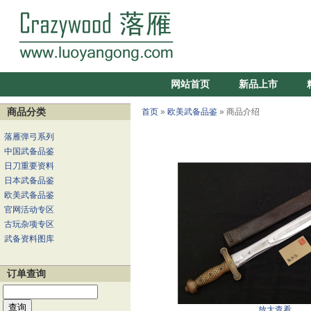
网站首页
新品上市
商品分类
首页
»
欧美武备品鉴
» 商品介绍
落雁弹弓系列
中国武备品鉴
日刀重要资料
日本武备品鉴
欧美武备品鉴
官网活动专区
古玩杂项专区
武备资料图库
订单查询
放大查看