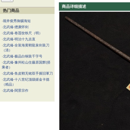
商品详细描述
热门商品
·
堀井俊秀御赐海短
·
北武偹-熜廣怀剑
·
北武偹-卷莲纹铁尺（明）
·
北武偹-明治十九吉直
·
北武偹-全装海黄鞘龍泉剑装刀
（清）
·
北武偹-极品白铜装千字号
·
北武偹-豫州松山住藤原国辉(搭
乘者）
·
北武偹-鱼皮鞘无铭双手握旧軍刀
·
北武偹-十八世纪顶级錽金卡德
（精品）
·
北武偹-関景宗作