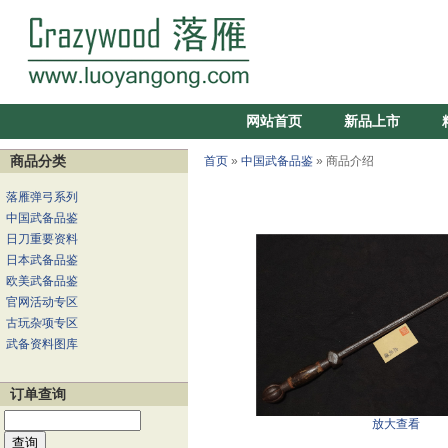
网站首页
新品上市
商品分类
首页
»
中国武备品鉴
» 商品介绍
落雁弹弓系列
中国武备品鉴
日刀重要资料
日本武备品鉴
欧美武备品鉴
官网活动专区
古玩杂项专区
武备资料图库
订单查询
放大查看