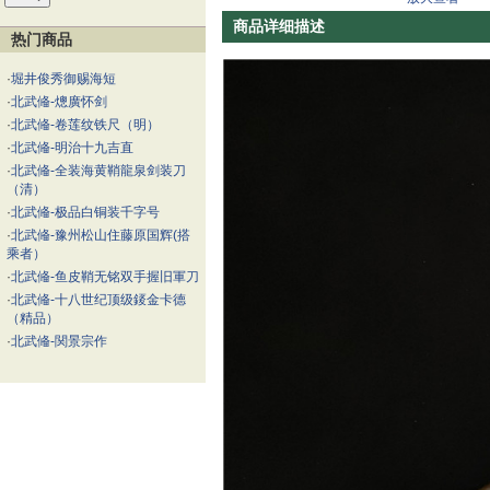
商品详细描述
热门商品
·
堀井俊秀御赐海短
·
北武偹-熜廣怀剑
·
北武偹-卷莲纹铁尺（明）
·
北武偹-明治十九吉直
·
北武偹-全装海黄鞘龍泉剑装刀
（清）
·
北武偹-极品白铜装千字号
·
北武偹-豫州松山住藤原国辉(搭
乘者）
·
北武偹-鱼皮鞘无铭双手握旧軍刀
·
北武偹-十八世纪顶级錽金卡德
（精品）
·
北武偹-関景宗作