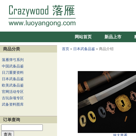
网站首页
新品上市
商品分类
首页
»
日本武备品鉴
» 商品介绍
落雁弹弓系列
中国武备品鉴
日刀重要资料
日本武备品鉴
欧美武备品鉴
官网活动专区
古玩杂项专区
武备资料图库
订单查询
放大查看