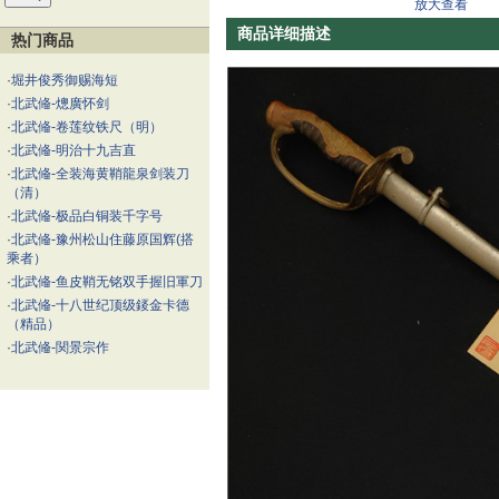
放大查看
商品详细描述
热门商品
·
堀井俊秀御赐海短
·
北武偹-熜廣怀剑
·
北武偹-卷莲纹铁尺（明）
·
北武偹-明治十九吉直
·
北武偹-全装海黄鞘龍泉剑装刀
（清）
·
北武偹-极品白铜装千字号
·
北武偹-豫州松山住藤原国辉(搭
乘者）
·
北武偹-鱼皮鞘无铭双手握旧軍刀
·
北武偹-十八世纪顶级錽金卡德
（精品）
·
北武偹-関景宗作