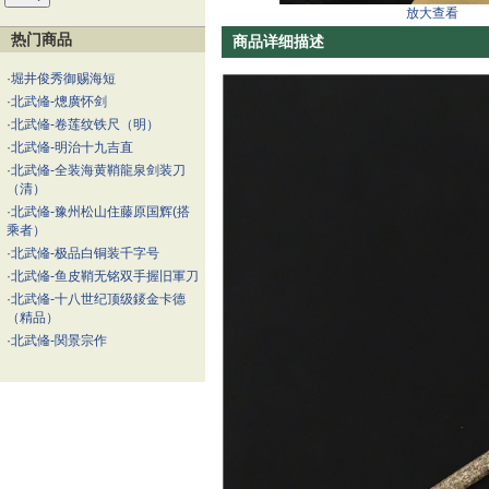
放大查看
热门商品
商品详细描述
·
堀井俊秀御赐海短
·
北武偹-熜廣怀剑
·
北武偹-卷莲纹铁尺（明）
·
北武偹-明治十九吉直
·
北武偹-全装海黄鞘龍泉剑装刀
（清）
·
北武偹-豫州松山住藤原国辉(搭
乘者）
·
北武偹-极品白铜装千字号
·
北武偹-鱼皮鞘无铭双手握旧軍刀
·
北武偹-十八世纪顶级錽金卡德
（精品）
·
北武偹-関景宗作