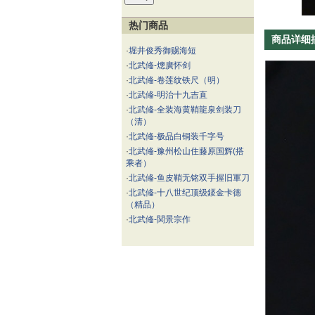
热门商品
商品详细
·
堀井俊秀御赐海短
·
北武偹-熜廣怀剑
·
北武偹-卷莲纹铁尺（明）
·
北武偹-明治十九吉直
·
北武偹-全装海黄鞘龍泉剑装刀
（清）
·
北武偹-极品白铜装千字号
·
北武偹-豫州松山住藤原国辉(搭
乘者）
·
北武偹-鱼皮鞘无铭双手握旧軍刀
·
北武偹-十八世纪顶级錽金卡德
（精品）
·
北武偹-関景宗作