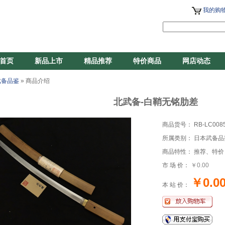
我的购物
首页
新品上市
精品推荐
特价商品
网店动态
武备品鉴
» 商品介绍
北武备-白鞘无铭肋差
商品货号： RB-LC008
所属类别： 日本武备品
商品特性： 推荐、特价
市 场 价：
￥0.00
￥0.0
本 站 价：