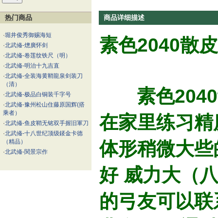
热门商品
商品详细描述
·
堀井俊秀御赐海短
素色2040散
·
北武偹-熜廣怀剑
·
北武偹-卷莲纹铁尺（明）
·
北武偹-明治十九吉直
·
北武偹-全装海黄鞘龍泉剑装刀
（清）
素色2040
·
北武偹-极品白铜装千字号
·
北武偹-豫州松山住藤原国辉(搭
乘者）
在家里练习精
·
北武偹-鱼皮鞘无铭双手握旧軍刀
·
北武偹-十八世纪顶级錽金卡德
（精品）
体形稍微大些的
·
北武偹-関景宗作
好 威力大（
的弓友可以联