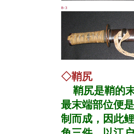
◇鞘尻
鞘尻是鞘的末
最末端部位便
制而成，因此鲤
角三件。以江