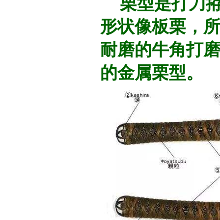
栗型是打刀拵
形状像板栗，
耐磨的牛角打
的金属栗型。