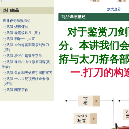
放大查看
热门商品
商品详细描述
·
堀井俊秀御赐海短
·
北武偹-熜廣怀剑
对于鉴赏刀剑
·
北武偹-卷莲纹铁尺（明）
·
北武偹-明治十九吉直
分。本讲我们
·
北武偹-全装海黄鞘龍泉剑装刀
（清）
拵与太刀拵各
·
北武偹-极品白铜装千字号
·
北武偹-豫州松山住藤原国辉(搭
乘者）
一.打刀的构
·
北武偹-鱼皮鞘无铭双手握旧軍刀
·
北武偹-十八世纪顶级錽金卡德
（精品）
·
北武偹-関景宗作