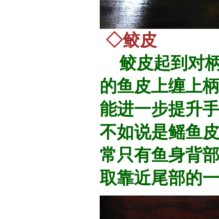
◇鲛皮
鲛皮起到对柄
的鱼皮上缠上
能进一步提升
不如说是鳐鱼
常只有鱼身背
取靠近尾部的