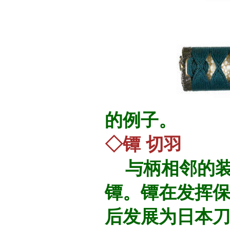
的例子。
◇镡 切羽
与柄相邻的
镡。镡在发挥
后发展为日本