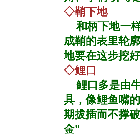
◇鞘下地
和柄下地一样
成鞘的表里轮
地要在这步挖
◇鲤口
鲤口多是由牛
具，像鲤鱼嘴
期拔插而不撑破
金”