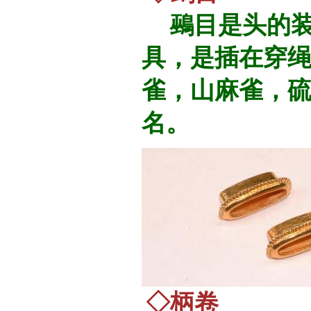
鵐目是头的装
具，是插在穿
雀，山麻雀，
名。
◇柄卷