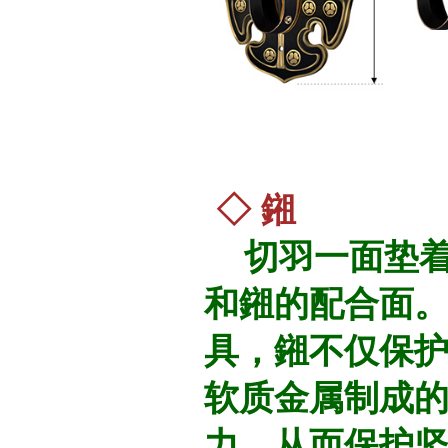
◇ 鎺
切羽一面垫着
和鎺的配合面
具，鎺不仅保
软质金属制成
力，从而保护