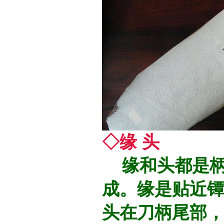
◇缘 头
缘和头都是柄
成。缘是贴近
头在刀柄尾部