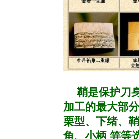
鞘是保护刀
加工的最大部
栗型、下绪、
角、小柄 笄等