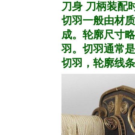
刀身 刀柄装配
切羽一般由材
成。轮廓尺寸
羽。切羽通常
切羽，轮廓线条