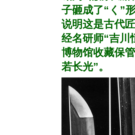
子砸成了“く”
说明这是古代
经名研师“吉川
博物馆收藏保管
若长光”。