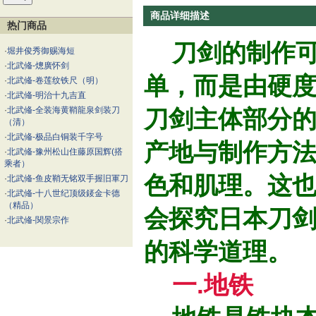
商品详细描述
热门商品
刀剑的制作可
·
堀井俊秀御赐海短
·
北武偹-熜廣怀剑
单，而是由硬
·
北武偹-卷莲纹铁尺（明）
·
北武偹-明治十九吉直
·
北武偹-全装海黄鞘龍泉剑装刀
刀剑主体部分的
（清）
·
北武偹-极品白铜装千字号
产地与制作方
·
北武偹-豫州松山住藤原国辉(搭
乘者）
色和肌理。这
·
北武偹-鱼皮鞘无铭双手握旧軍刀
·
北武偹-十八世纪顶级錽金卡德
（精品）
会探究日本刀
·
北武偹-関景宗作
的科学道理。
一.地铁