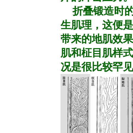
折叠锻造时的
生肌理，这便
带来的地肌效
肌和柾目肌样
况是很比较罕