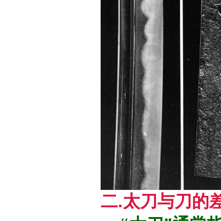
二.太刀与刀的