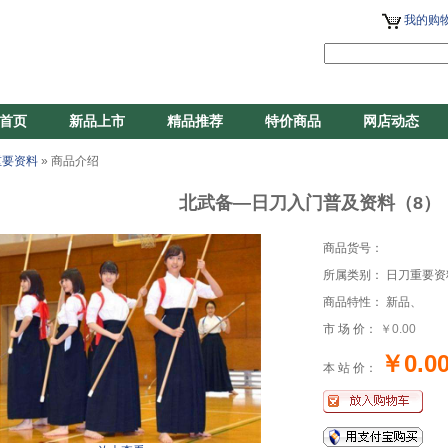
我的购物
首页
新品上市
精品推荐
特价商品
网店动态
重要资料
» 商品介绍
北武备—日刀入门普及资料（8
商品货号：
所属类别： 日刀重要资
商品特性： 新品、
市 场 价：
￥0.00
￥0.0
本 站 价：