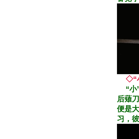
◇“
“小
后薙刀
便是
习，彼