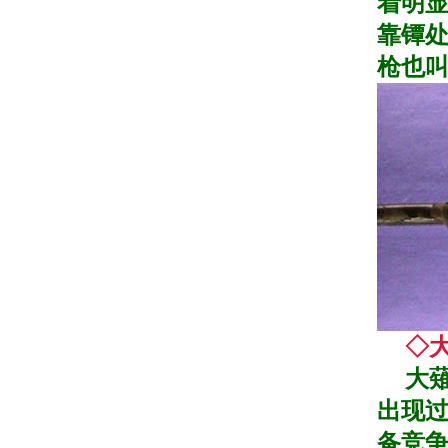
着明
靠镡处
枪也
◇
大薙刀
出现过
备竞