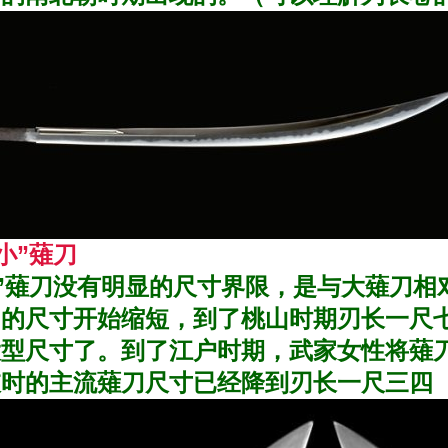
小”薙刀
”薙刀没有明显的尺寸界限，是与大薙刀相
的尺寸开始缩短，到了桃山时期刃长一尺七八
大型尺寸了。到了江户时期，武家女性将薙
时的主流薙刀尺寸已经降到刃长一尺三四（3