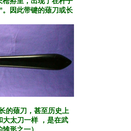
长枪拵里，出现了在杆子
”。因此带键的薙刀或长
更长的薙刀，甚至历史上
和大太刀一样 ，是在武
的雏形之一）