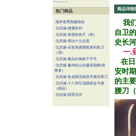
商品详细
热门商品
我们
·
堀井俊秀御赐海短
·
北武偹-熜廣怀剑
自卫
·
北武偹-卷莲纹铁尺（明）
史长河
·
北武偹-明治十九吉直
·
北武偹-全装海黄鞘龍泉剑装刀
一.
（清）
·
北武偹-极品白铜装千字号
在日
·
北武偹-豫州松山住藤原国辉(搭
安时
乘者）
·
北武偹-鱼皮鞘无铭双手握旧軍刀
的主
·
北武偹-十八世纪顶级錽金卡德
（精品）
腰刀
·
北武偹-関景宗作