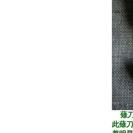
薙刀
此薙