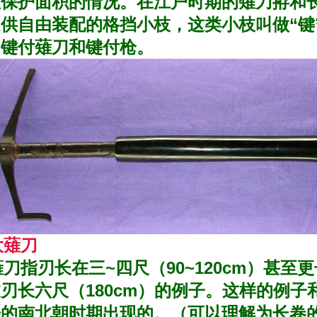
显保护面积的情况。在江户时期的薙刀拵和
供自由装配的格挡小枝，这类小枝叫做“键
叫键付薙刀和键付枪。
大薙刀
指刃长在三~四尺（90~120cm）甚至
刃长六尺（180cm）的例子。这样的例子
争的南北朝时期出现的。（可以理解为长卷