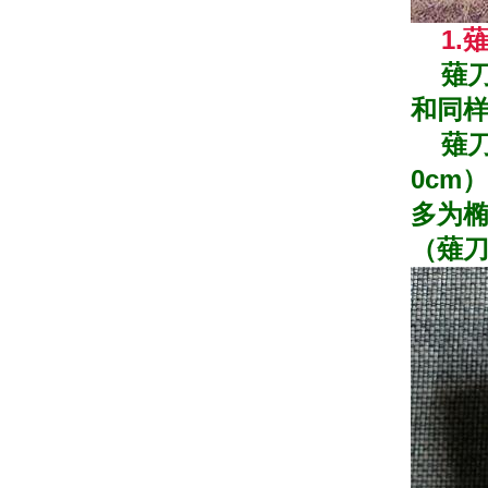
1.
薙刀
和同
薙刀的
0cm
多为
（薙刀