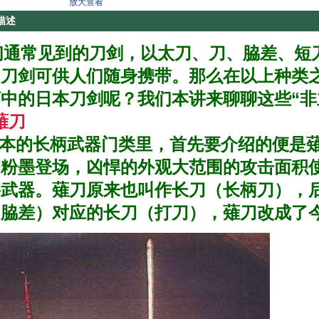
放大查看
描述
通常见到的刀剑，以太刀、刀、脇差、短
的刀剑可供人们随身携带。那么在以上种类
中的日本刀剑呢？我们本讲来聊聊这些“非
薙刀
本的长柄武器门类里，首先要介绍的便是薙
期粉墨登场，凶悍的外观大范围的攻击面积
要武器。薙刀原来也叫作长刀（长柄刀），
（脇差）对应的长刀（打刀），薙刀改成了