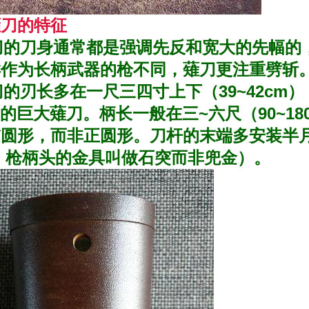
薙刀的特征
的刀身通常都是强调先反和宽大的先幅的
样作为长柄武器的枪不同，薙刀更注重劈斩
刃长多在一尺三四寸上下（39~42cm）
）的巨大薙刀。柄长一般在三~六尺（90~1
椭圆形，而非正圆形。刀杆的末端多安装半
 枪柄头的金具叫做石突而非兜金）。