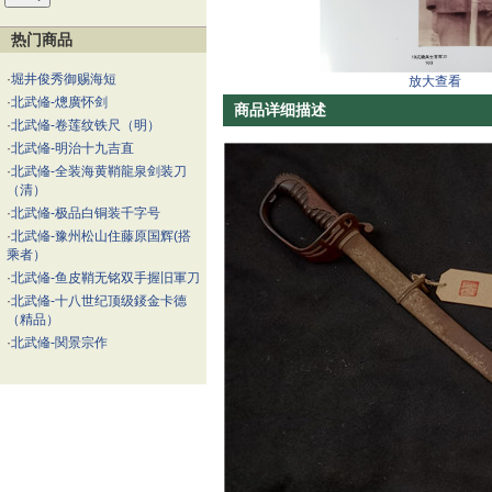
热门商品
·
堀井俊秀御赐海短
放大查看
·
北武偹-熜廣怀剑
商品详细描述
·
北武偹-卷莲纹铁尺（明）
·
北武偹-明治十九吉直
·
北武偹-全装海黄鞘龍泉剑装刀
（清）
·
北武偹-极品白铜装千字号
·
北武偹-豫州松山住藤原国辉(搭
乘者）
·
北武偹-鱼皮鞘无铭双手握旧軍刀
·
北武偹-十八世纪顶级錽金卡德
（精品）
·
北武偹-関景宗作