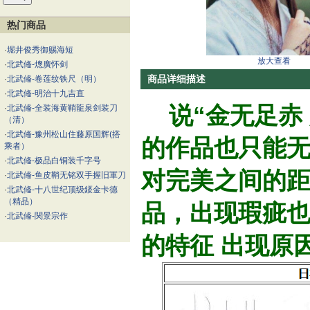
热门商品
·
堀井俊秀御赐海短
放大查看
·
北武偹-熜廣怀剑
商品详细描述
·
北武偹-卷莲纹铁尺（明）
·
北武偹-明治十九吉直
说“金无足赤 
·
北武偹-全装海黄鞘龍泉剑装刀
（清）
·
北武偹-豫州松山住藤原国辉(搭
的作品也只能
乘者）
·
北武偹-极品白铜装千字号
对完美之间的
·
北武偹-鱼皮鞘无铭双手握旧軍刀
·
北武偹-十八世纪顶级錽金卡德
（精品）
品，出现瑕疵
·
北武偹-関景宗作
的特征 出现原