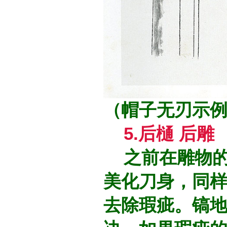
（帽子无刃示
5.后樋 后雕
之前在雕物的
美化刀身，同
去除瑕疵。镐