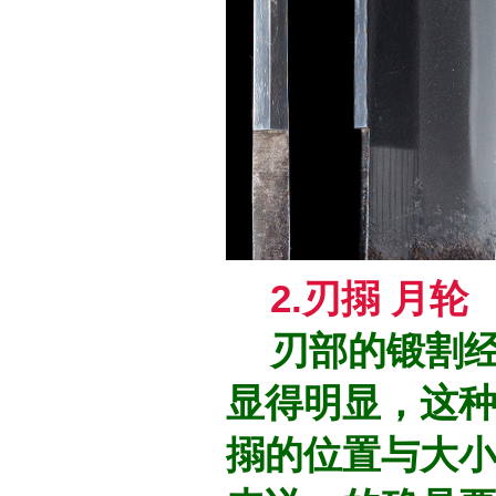
2.刃搦 月轮
刃部的锻割经
显得明显，这种
搦的位置与大