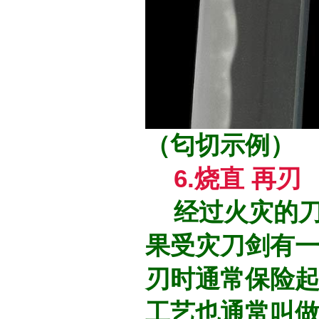
（匂切示例）
6.烧直 再刃
经过火灾的刀
果受灾刀剑有
刃时通常保险
工艺也通常叫做