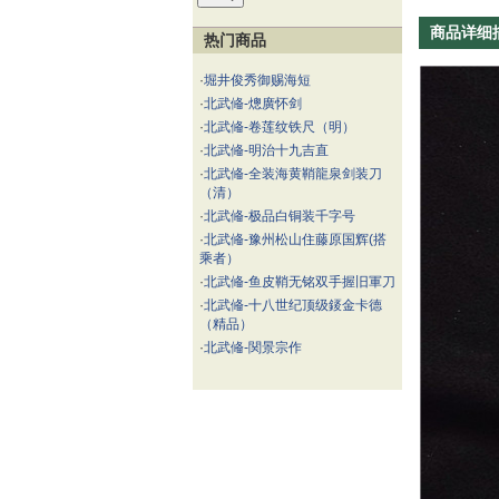
商品详细
热门商品
·
堀井俊秀御赐海短
·
北武偹-熜廣怀剑
·
北武偹-卷莲纹铁尺（明）
·
北武偹-明治十九吉直
·
北武偹-全装海黄鞘龍泉剑装刀
（清）
·
北武偹-极品白铜装千字号
·
北武偹-豫州松山住藤原国辉(搭
乘者）
·
北武偹-鱼皮鞘无铭双手握旧軍刀
·
北武偹-十八世纪顶级錽金卡德
（精品）
·
北武偹-関景宗作