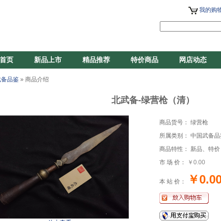
我的购物
首页
新品上市
精品推荐
特价商品
网店动态
武备品鉴
» 商品介绍
北武备-绿营枪（清）
商品货号： 绿营枪
所属类别： 中国武备品
商品特性： 新品、特价
市 场 价：
￥0.00
￥0.0
本 站 价：