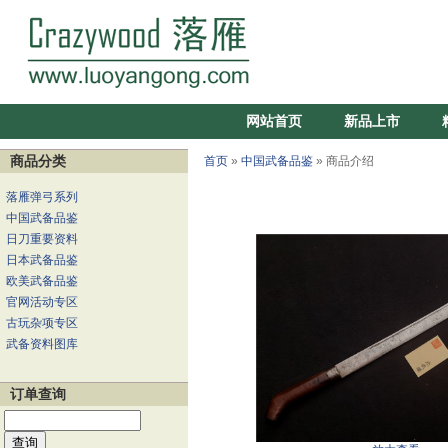
网站首页
新品上市
商品分类
首页
»
中国武备品鉴
» 商品介绍
落雁弹弓系列
中国武备品鉴
日刀重要资料
日本武备品鉴
欧美武备品鉴
官网活动专区
古玩杂项专区
武备资料图库
订单查询