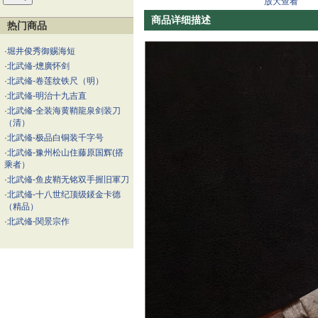
放大查看
商品详细描述
热门商品
·
堀井俊秀御赐海短
·
北武偹-熜廣怀剑
·
北武偹-卷莲纹铁尺（明）
·
北武偹-明治十九吉直
·
北武偹-全装海黄鞘龍泉剑装刀
（清）
·
北武偹-极品白铜装千字号
·
北武偹-豫州松山住藤原国辉(搭
乘者）
·
北武偹-鱼皮鞘无铭双手握旧軍刀
·
北武偹-十八世纪顶级錽金卡德
（精品）
·
北武偹-関景宗作