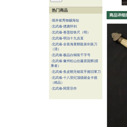
热门商品
商品详细
·
堀井俊秀御赐海短
·
北武偹-熜廣怀剑
·
北武偹-卷莲纹铁尺（明）
·
北武偹-明治十九吉直
·
北武偹-全装海黄鞘龍泉剑装刀
（清）
·
北武偹-极品白铜装千字号
·
北武偹-豫州松山住藤原国辉(搭
乘者）
·
北武偹-鱼皮鞘无铭双手握旧軍刀
·
北武偹-十八世纪顶级錽金卡德
（精品）
·
北武偹-関景宗作