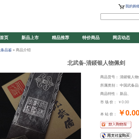
我的购物
首页
新品上市
精品推荐
特价商品
网店动态
武备品鉴
» 商品介绍
北武备-清錽银人物佩剑
商品货号： 清錽银人物
所属类别： 中国武备品
商品特性： 新品、
市 场 价：
￥0.00
￥0.0
本 站 价：