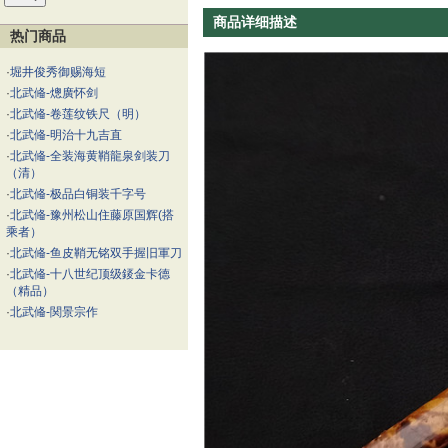
商品详细描述
热门商品
·
堀井俊秀御赐海短
·
北武偹-熜廣怀剑
·
北武偹-卷莲纹铁尺（明）
·
北武偹-明治十九吉直
·
北武偹-全装海黄鞘龍泉剑装刀
（清）
·
北武偹-极品白铜装千字号
·
北武偹-豫州松山住藤原国辉(搭
乘者）
·
北武偹-鱼皮鞘无铭双手握旧軍刀
·
北武偹-十八世纪顶级錽金卡德
（精品）
·
北武偹-関景宗作