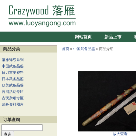
网站首页
新品上市
商品分类
首页
»
中国武备品鉴
» 商品介绍
落雁弹弓系列
中国武备品鉴
日刀重要资料
日本武备品鉴
欧美武备品鉴
官网活动专区
古玩杂项专区
武备资料图库
订单查询
放大查看