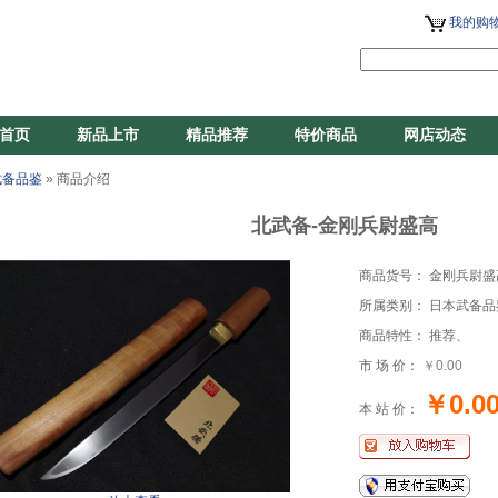
我的购物
首页
新品上市
精品推荐
特价商品
网店动态
武备品鉴
» 商品介绍
北武备-金刚兵尉盛高
商品货号： 金刚兵尉盛
所属类别： 日本武备品
商品特性： 推荐、
市 场 价：
￥0.00
￥0.0
本 站 价：