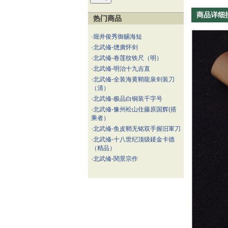
商品详细
热门商品
·
堀井俊秀御赐海短
·
北武偹-熜廣怀剑
·
北武偹-卷莲纹铁尺（明）
·
北武偹-明治十九吉直
·
北武偹-全装海黄鞘龍泉剑装刀
（清）
·
北武偹-极品白铜装千字号
·
北武偹-豫州松山住藤原国辉(搭
乘者）
·
北武偹-鱼皮鞘无铭双手握旧軍刀
·
北武偹-十八世纪顶级錽金卡德
（精品）
·
北武偹-関景宗作