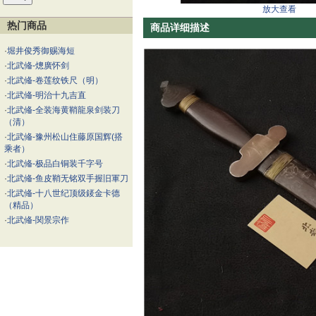
放大查看
热门商品
商品详细描述
·
堀井俊秀御赐海短
·
北武偹-熜廣怀剑
·
北武偹-卷莲纹铁尺（明）
·
北武偹-明治十九吉直
·
北武偹-全装海黄鞘龍泉剑装刀
（清）
·
北武偹-豫州松山住藤原国辉(搭
乘者）
·
北武偹-极品白铜装千字号
·
北武偹-鱼皮鞘无铭双手握旧軍刀
·
北武偹-十八世纪顶级錽金卡德
（精品）
·
北武偹-関景宗作