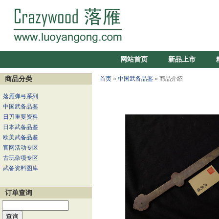
网站首页
新品上市
商品分类
首页
»
中国武备品鉴
» 商品介绍
落雁弹弓系列
中国武备品鉴
日刀重要资料
日本武备品鉴
欧美武备品鉴
官网活动专区
古玩杂项专区
武备资料图库
订单查询