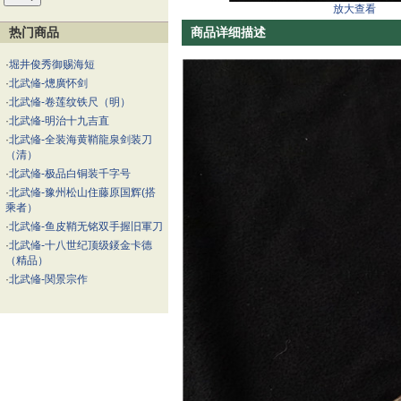
放大查看
热门商品
商品详细描述
·
堀井俊秀御赐海短
·
北武偹-熜廣怀剑
·
北武偹-卷莲纹铁尺（明）
·
北武偹-明治十九吉直
·
北武偹-全装海黄鞘龍泉剑装刀
（清）
·
北武偹-极品白铜装千字号
·
北武偹-豫州松山住藤原国辉(搭
乘者）
·
北武偹-鱼皮鞘无铭双手握旧軍刀
·
北武偹-十八世纪顶级錽金卡德
（精品）
·
北武偹-関景宗作