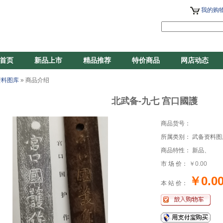
我的购物
首页
新品上市
精品推荐
特价商品
网店动态
资料图库
» 商品介绍
北武备-九七 宫口國護
商品货号：
所属类别： 武备资料图
商品特性： 新品、
市 场 价：
￥0.00
￥0.0
本 站 价：