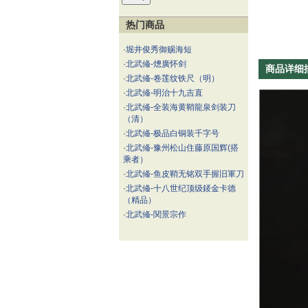
热门商品
·
堀井俊秀御赐海短
·
北武偹-熜廣怀剑
商品详细
·
北武偹-卷莲纹铁尺（明）
·
北武偹-明治十九吉直
·
北武偹-全装海黄鞘龍泉剑装刀
（清）
·
北武偹-极品白铜装千字号
·
北武偹-豫州松山住藤原国辉(搭
乘者）
·
北武偹-鱼皮鞘无铭双手握旧軍刀
·
北武偹-十八世纪顶级錽金卡德
（精品）
·
北武偹-関景宗作