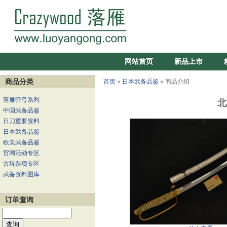
网站首页
新品上市
商品分类
首页
»
日本武备品鉴
» 商品介绍
落雁弹弓系列
北
中国武备品鉴
日刀重要资料
日本武备品鉴
欧美武备品鉴
官网活动专区
古玩杂项专区
武备资料图库
订单查询