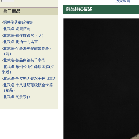
放大查看
商品详细描述
热门商品
·
堀井俊秀御赐海短
·
北武偹-熜廣怀剑
·
北武偹-卷莲纹铁尺（明）
·
北武偹-明治十九吉直
·
北武偹-全装海黄鞘龍泉剑装刀
（清）
·
北武偹-极品白铜装千字号
·
北武偹-豫州松山住藤原国辉(搭
乘者）
·
北武偹-鱼皮鞘无铭双手握旧軍刀
·
北武偹-十八世纪顶级錽金卡德
（精品）
·
北武偹-関景宗作