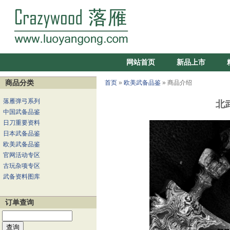
网站首页
新品上市
商品分类
首页
»
欧美武备品鉴
» 商品介绍
落雁弹弓系列
北
中国武备品鉴
日刀重要资料
日本武备品鉴
欧美武备品鉴
官网活动专区
古玩杂项专区
武备资料图库
订单查询