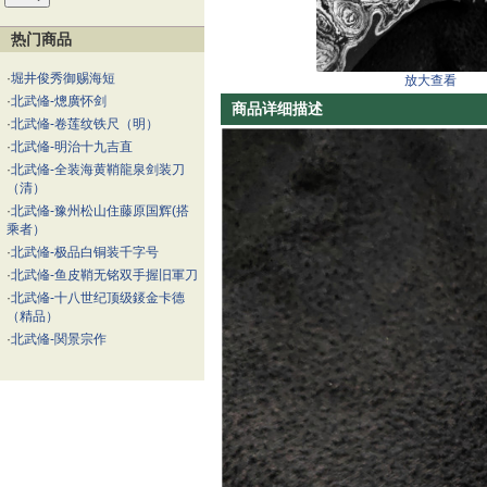
热门商品
·
堀井俊秀御赐海短
放大查看
·
北武偹-熜廣怀剑
商品详细描述
·
北武偹-卷莲纹铁尺（明）
·
北武偹-明治十九吉直
·
北武偹-全装海黄鞘龍泉剑装刀
（清）
·
北武偹-豫州松山住藤原国辉(搭
乘者）
·
北武偹-极品白铜装千字号
·
北武偹-鱼皮鞘无铭双手握旧軍刀
·
北武偹-十八世纪顶级錽金卡德
（精品）
·
北武偹-関景宗作