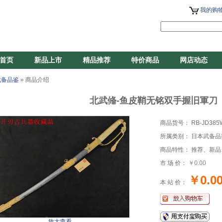
我的购物
首页
新品上市
精品推荐
特价商品
网店动态
武备品鉴
» 商品介绍
北武偹-鱼皮鞘无铭双手握旧軍
商品货号： RB-JD385
所属类别： 日本武备品
商品特性： 推荐、新品
市 场 价：
￥0.00
￥0.0
本 站 价：
放大查看