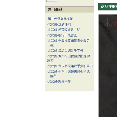
商品详细
热门商品
·
堀井俊秀御赐海短
·
北武偹-熜廣怀剑
·
北武偹-卷莲纹铁尺（明）
·
北武偹-明治十九吉直
·
北武偹-全装海黄鞘龍泉剑装刀
（清）
·
北武偹-极品白铜装千字号
·
北武偹-豫州松山住藤原国辉(搭
乘者）
·
北武偹-鱼皮鞘无铭双手握旧軍刀
·
北武偹-十八世纪顶级錽金卡德
（精品）
·
北武偹-関景宗作